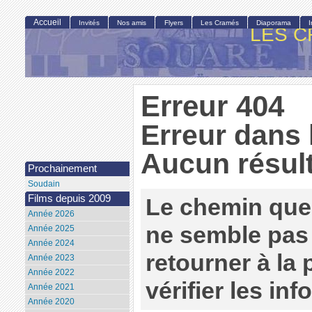
Accueil
Invités
Nos amis
Flyers
Les Cramés
Diaporama
LES C
Erreur 404
Erreur dans 
Aucun résult
Prochainement
Soudain
Films depuis 2009
Le chemin que
Année 2026
ne semble pas 
Année 2025
Année 2024
retourner à la
Année 2023
Année 2022
vérifier les in
Année 2021
Année 2020