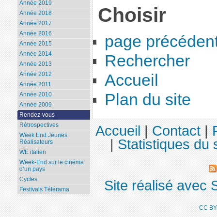
Année 2019
Choisir
Année 2018
Année 2017
Année 2016
page précéden
Année 2015
Année 2014
Rechercher
Année 2013
Année 2012
Accueil
Année 2011
Plan du site
Année 2010
Année 2009
Rendez-vous
Rétrospectives
Accueil
|
Contact
|
Week End Jeunes
|
Statistiques du 
Réalisateurs
WE italien
Week-End sur le cinéma
d’un pays
Cycles
Site réalisé avec 
Festivals Télérama
CC BY