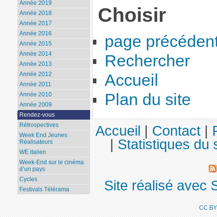
Année 2019
Choisir
Année 2018
Année 2017
Année 2016
page précéden
Année 2015
Année 2014
Rechercher
Année 2013
Année 2012
Accueil
Année 2011
Plan du site
Année 2010
Année 2009
Rendez-vous
Rétrospectives
Accueil
|
Contact
|
Week End Jeunes
|
Statistiques du 
Réalisateurs
WE italien
Week-End sur le cinéma
d’un pays
Cycles
Site réalisé avec 
Festivals Télérama
CC BY