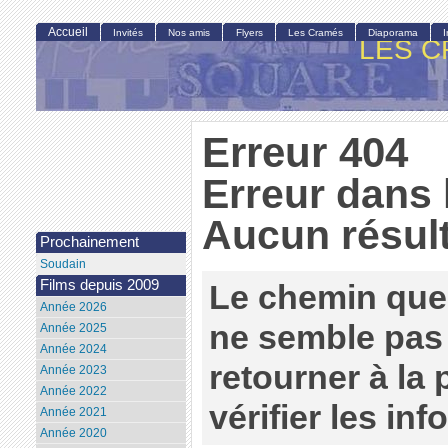
Accueil
Invités
Nos amis
Flyers
Les Cramés
Diaporama
LES C
Erreur 404
Erreur dans 
Aucun résult
Prochainement
Soudain
Films depuis 2009
Le chemin que
Année 2026
ne semble pas 
Année 2025
Année 2024
retourner à la
Année 2023
Année 2022
vérifier les in
Année 2021
Année 2020