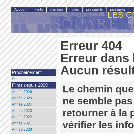
Accueil
Invités
Nos amis
Flyers
Les Cramés
Diaporama
LES C
Erreur 404
Erreur dans 
Aucun résult
Prochainement
Soudain
Films depuis 2009
Le chemin que
Année 2026
ne semble pas 
Année 2025
Année 2024
retourner à la
Année 2023
Année 2022
vérifier les in
Année 2021
Année 2020