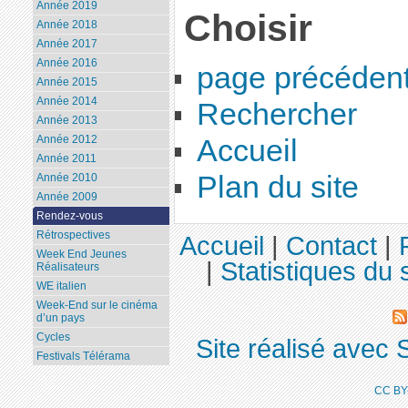
Année 2019
Choisir
Année 2018
Année 2017
Année 2016
page précéden
Année 2015
Année 2014
Rechercher
Année 2013
Année 2012
Accueil
Année 2011
Plan du site
Année 2010
Année 2009
Rendez-vous
Rétrospectives
Accueil
|
Contact
|
Week End Jeunes
|
Statistiques du s
Réalisateurs
WE italien
Week-End sur le cinéma
d’un pays
Cycles
Site réalisé avec 
Festivals Télérama
CC BY