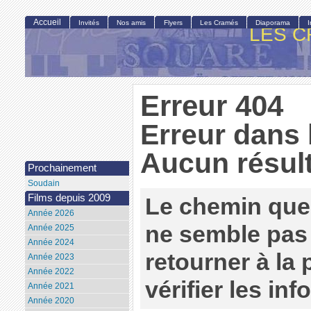
Accueil
Invités
Nos amis
Flyers
Les Cramés
Diaporama
LES C
Erreur 404
Erreur dans 
Aucun résult
Prochainement
Soudain
Films depuis 2009
Le chemin que
Année 2026
ne semble pas 
Année 2025
Année 2024
retourner à la
Année 2023
Année 2022
vérifier les in
Année 2021
Année 2020