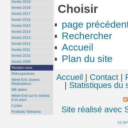
Année 2019
Choisir
Année 2018
Année 2017
Année 2016
page précéden
Année 2015
Année 2014
Rechercher
Année 2013
Année 2012
Accueil
Année 2011
Plan du site
Année 2010
Année 2009
Rendez-vous
Rétrospectives
Accueil
|
Contact
|
Week End Jeunes
|
Statistiques du s
Réalisateurs
WE italien
Week-End sur le cinéma
d’un pays
Cycles
Site réalisé avec 
Festivals Télérama
CC BY