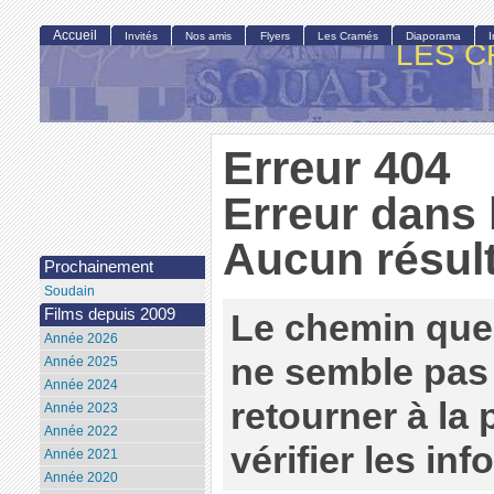
Accueil
Invités
Nos amis
Flyers
Les Cramés
Diaporama
LES C
Erreur 404
Erreur dans 
Aucun résult
Prochainement
Soudain
Films depuis 2009
Le chemin que
Année 2026
ne semble pas 
Année 2025
Année 2024
retourner à la
Année 2023
Année 2022
vérifier les in
Année 2021
Année 2020