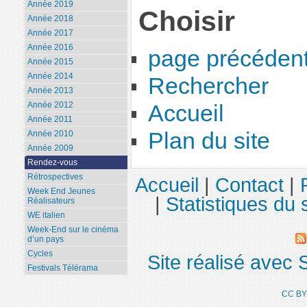
Année 2019
Choisir
Année 2018
Année 2017
Année 2016
page précéden
Année 2015
Année 2014
Rechercher
Année 2013
Année 2012
Accueil
Année 2011
Plan du site
Année 2010
Année 2009
Rendez-vous
Rétrospectives
Accueil
|
Contact
|
Week End Jeunes
|
Statistiques du s
Réalisateurs
WE italien
Week-End sur le cinéma
d’un pays
Cycles
Site réalisé avec 
Festivals Télérama
CC BY