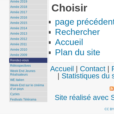
Année 2019
Choisir
Année 2018
Année 2017
Année 2016
page précéden
Année 2015
Année 2014
Rechercher
Année 2013
Année 2012
Accueil
Année 2011
Plan du site
Année 2010
Année 2009
Rendez-vous
Rétrospectives
Accueil
|
Contact
|
Week End Jeunes
|
Statistiques du s
Réalisateurs
WE italien
Week-End sur le cinéma
d’un pays
Cycles
Site réalisé avec 
Festivals Télérama
CC BY