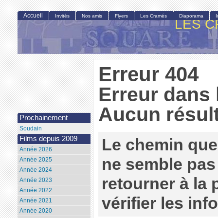
Accueil
Invités
Nos amis
Flyers
Les Cramés
Diaporama
LES C
Erreur 404
Erreur dans 
Aucun résult
Prochainement
Soudain
Films depuis 2009
Le chemin que
Année 2026
ne semble pas 
Année 2025
Année 2024
retourner à la
Année 2023
Année 2022
vérifier les in
Année 2021
Année 2020