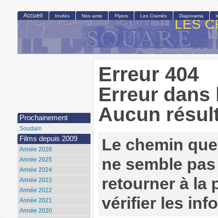
Accueil
Invités
Nos amis
Flyers
Les Cramés
Diaporama
LES C
Erreur 404
Erreur dans 
Aucun résult
Prochainement
Soudain
Films depuis 2009
Le chemin que
Année 2026
ne semble pas 
Année 2025
Année 2024
retourner à la
Année 2023
Année 2022
vérifier les in
Année 2021
Année 2020