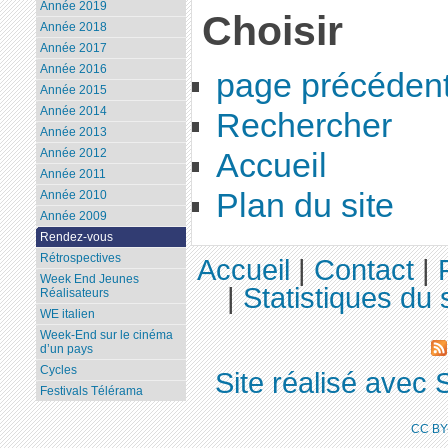
Année 2019
Choisir
Année 2018
Année 2017
Année 2016
page précéden
Année 2015
Année 2014
Rechercher
Année 2013
Année 2012
Accueil
Année 2011
Plan du site
Année 2010
Année 2009
Rendez-vous
Rétrospectives
Accueil
|
Contact
|
Week End Jeunes
|
Statistiques du 
Réalisateurs
WE italien
Week-End sur le cinéma
d’un pays
Cycles
Site réalisé avec 
Festivals Télérama
CC BY