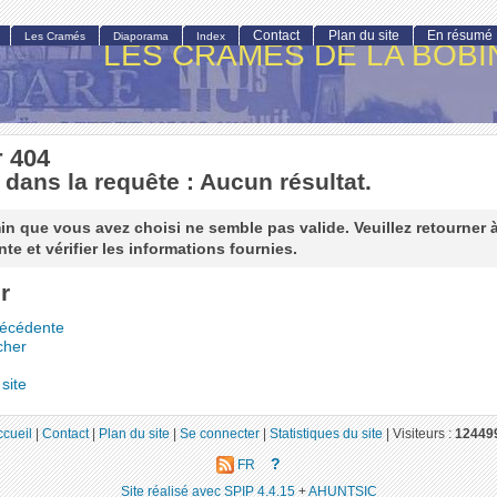
Contact
Plan du site
En résumé
Les Cramés
Diaporama
Index
LES CRAMÉS DE LA BOBI
r 404
 dans la requête : Aucun résultat.
n que vous avez choisi ne semble pas valide. Veuillez retourner 
te et vérifier les informations fournies.
r
récédente
cher
site
ccueil
|
Contact
|
Plan du site
|
Se connecter
|
Statistiques du site
|
Visiteurs :
12449
?
FR
Site réalisé avec SPIP 4.4.15
+
AHUNTSIC