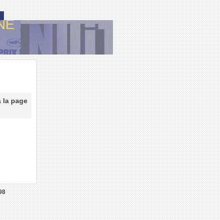
NE
à la page
98