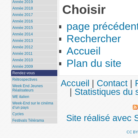
Année 2019
Choisir
Année 2018
Année 2017
Année 2016
page précéden
Année 2015
Année 2014
Rechercher
Année 2013
Année 2012
Accueil
Année 2011
Plan du site
Année 2010
Année 2009
Rendez-vous
Rétrospectives
Accueil
|
Contact
|
Week End Jeunes
|
Statistiques du s
Réalisateurs
WE italien
Week-End sur le cinéma
d’un pays
Cycles
Site réalisé avec 
Festivals Télérama
CC BY