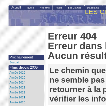
Accueil
Invités
Nos amis
Flyers
Les Cramés
Diaporama
LES C
Erreur 404
Erreur dans 
Aucun résult
Prochainement
Soudain
Films depuis 2009
Le chemin que
Année 2026
ne semble pas 
Année 2025
Année 2024
retourner à la
Année 2023
Année 2022
vérifier les in
Année 2021
Année 2020