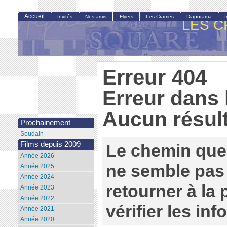
Accueil
Invités
Nos amis
Flyers
Les Cramés
Diaporama
LES C
Erreur 404
Erreur dans 
Aucun résult
Prochainement
Soudain
Films depuis 2009
Le chemin que
Année 2026
ne semble pas 
Année 2025
Année 2024
retourner à la
Année 2023
Année 2022
vérifier les in
Année 2021
Année 2020