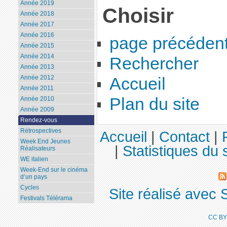
Année 2019
Choisir
Année 2018
Année 2017
Année 2016
page précéden
Année 2015
Année 2014
Rechercher
Année 2013
Année 2012
Accueil
Année 2011
Plan du site
Année 2010
Année 2009
Rendez-vous
Rétrospectives
Accueil
|
Contact
|
Week End Jeunes
|
Statistiques du s
Réalisateurs
WE italien
Week-End sur le cinéma
d’un pays
Cycles
Site réalisé avec 
Festivals Télérama
CC BY