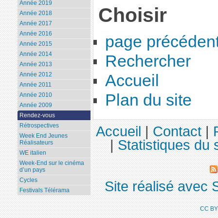
Année 2019
Choisir
Année 2018
Année 2017
Année 2016
page précéden
Année 2015
Année 2014
Rechercher
Année 2013
Année 2012
Accueil
Année 2011
Plan du site
Année 2010
Année 2009
Rendez-vous
Rétrospectives
Accueil
|
Contact
|
Week End Jeunes
|
Statistiques du s
Réalisateurs
WE italien
Week-End sur le cinéma
d’un pays
Cycles
Site réalisé avec 
Festivals Télérama
CC BY