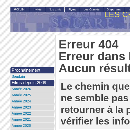
Accueil
Invités
Nos amis
Flyers
Les Cramés
Diaporama
LES C
Erreur 404
Erreur dans 
Aucun résult
Prochainement
Soudain
Films depuis 2009
Le chemin que
Année 2026
ne semble pas 
Année 2025
Année 2024
retourner à la
Année 2023
Année 2022
vérifier les in
Année 2021
Année 2020