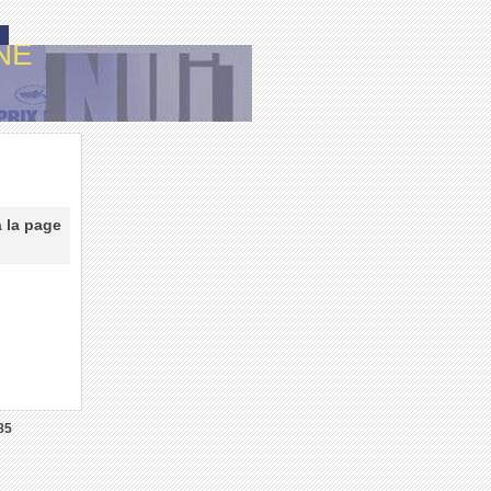
NE
à la page
85