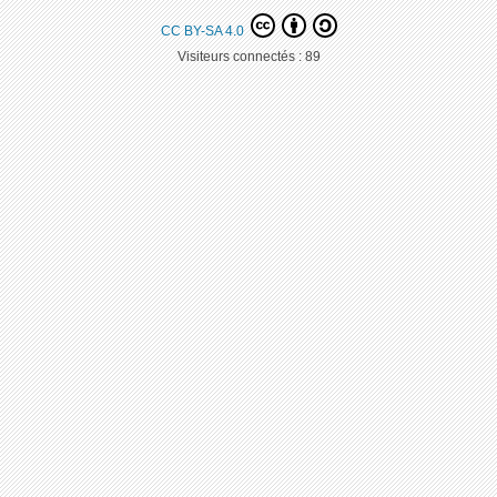
CC BY-SA 4.0
Visiteurs connectés :
89