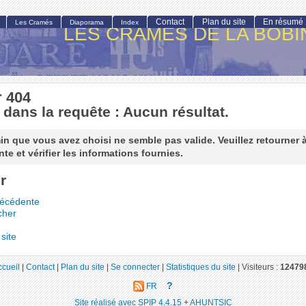
Contact
Plan du site
En résumé
Les Cramés
Diaporama
Index
LES CRAMÉS DE LA BOBI
r 404
 dans la requête : Aucun résultat.
n que vous avez choisi ne semble pas valide. Veuillez retourner 
te et vérifier les informations fournies.
r
récédente
cher
site
ccueil
|
Contact
|
Plan du site
|
Se connecter
|
Statistiques du site
|
Visiteurs :
12479
?
FR
Site réalisé avec SPIP 4.4.15
+
AHUNTSIC