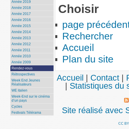
Année 2019
Choisir
Année 2018
Année 2017
Année 2016
page précéden
Année 2015
Année 2014
Rechercher
Année 2013
Année 2012
Accueil
Année 2011
Plan du site
Année 2010
Année 2009
Rendez-vous
Rétrospectives
Accueil
|
Contact
|
Week End Jeunes
|
Statistiques du s
Réalisateurs
WE italien
Week-End sur le cinéma
d’un pays
Cycles
Site réalisé avec 
Festivals Télérama
CC BY