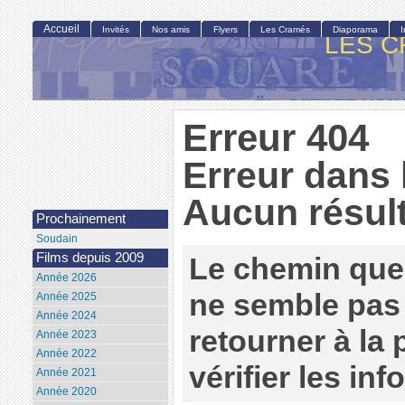
Accueil
Invités
Nos amis
Flyers
Les Cramés
Diaporama
LES C
Erreur 404
Erreur dans 
Aucun résult
Prochainement
Soudain
Films depuis 2009
Le chemin que
Année 2026
ne semble pas 
Année 2025
Année 2024
retourner à la
Année 2023
Année 2022
vérifier les in
Année 2021
Année 2020