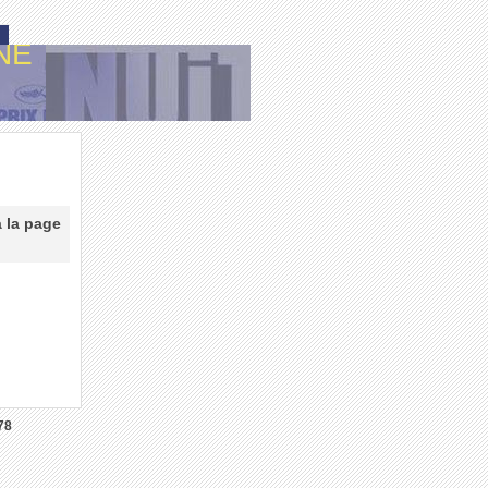
NE
à la page
78