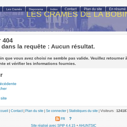
Contact
Plan du site
En résumé
Les Cramés
Diaporama
Index
LES CRAMÉS DE LA BOBI
r 404
 dans la requête : Aucun résultat.
n que vous avez choisi ne semble pas valide. Veuillez retourner 
te et vérifier les informations fournies.
r
récédente
cher
site
ccueil
|
Contact
|
Plan du site
|
Se connecter
|
Statistiques du site
|
Visiteurs :
12418
?
FR
Site réalisé avec SPIP 4.4.15
+
AHUNTSIC