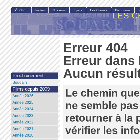
Accueil
Invités
Nos amis
Flyers
Les Cramés
Diaporama
LES C
Erreur 404
Erreur dans 
Aucun résult
Prochainement
Soudain
Films depuis 2009
Le chemin que
Année 2026
ne semble pas 
Année 2025
Année 2024
retourner à la
Année 2023
Année 2022
vérifier les in
Année 2021
Année 2020