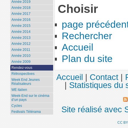
Année 2019
Choisir
Année 2018
Année 2017
Année 2016
page précéden
Année 2015
Année 2014
Rechercher
Année 2013
Année 2012
Accueil
Année 2011
Plan du site
Année 2010
Année 2009
Rendez-vous
Rétrospectives
Accueil
|
Contact
|
Week End Jeunes
|
Statistiques du s
Réalisateurs
WE italien
Week-End sur le cinéma
d’un pays
Cycles
Site réalisé avec 
Festivals Télérama
CC BY