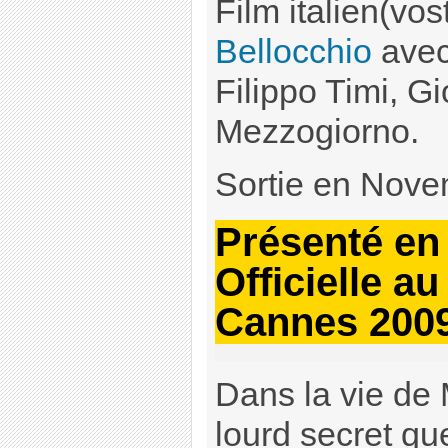
Film italien(vos
Bellocchio
avec
Filippo Timi, G
Mezzogiorno.
Sortie en Nov
Présenté en
Officielle au
Cannes 200
Dans la vie de M
lourd secret que 