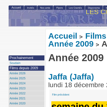
Accueil
Invités
Nos amis
Flyers
Les Cramés
Diaporama
LES C
Accueil
Films
>
Année 2009
A
>
Année 2009
Prochainement
Soudain
Films depuis 2009
Année 2026
Jaffa
(Jaffa)
Année 2025
lundi 18 décembre
Année 2024
Année 2023
Année 2022
Film précédent
Année 2021
semaine du 
Année 2020