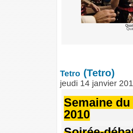
Quat
Qua
(Tetro)
Tetro
jeudi 14 janvier 20
Semaine du 
2010
Soirée-déba