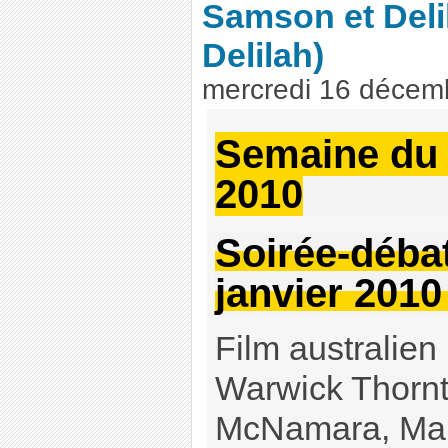
Samson et Deli
Delilah)
mercredi 16 décem
Semaine du 
2010
Soirée-déba
janvier 2010
Film australien 
Warwick Thorn
McNamara, Mari