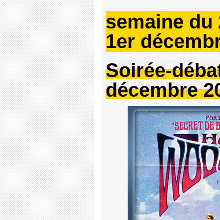
semaine du
1er décembr
Soirée-déba
décembre 20