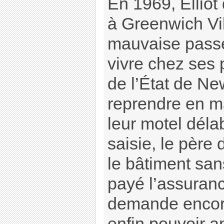
En 1969, Elliot 
à Greenwich Vil
mauvaise passe 
vivre chez ses 
de l’État de New
reprendre en ma
leur motel dél
saisie, le père 
le bâtiment sa
payé l’assuranc
demande encor
enfin pouvoir a