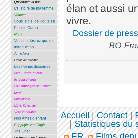
Qui chante là-bas
élan et aussi u
L’Histoire de ma femme
Vedette
vivre.
Sous le ciel de Koutaïssi
Piccolo Corpo
Dossier de pres
Nous
Vous ne désirez que moi
BO Fra
Introduction
Ali & Ava
Drôle de Drame
Les Poings desserrés
Mes Frères et moi
Ils sont vivants
La Campagne de France
Lynx
Municipale
L’Été, l’Éternité
Vers la bataille
Accueil
|
Contact
|
Nos Âmes d’enfant
|
Statistiques du s
Copyright Van Gogh
The Chef
FR
Films dep
Le Voyage de la peur