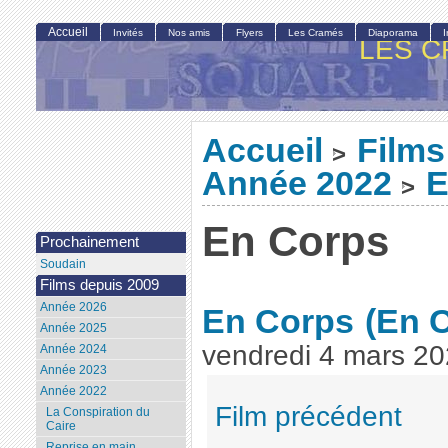
Accueil
Invités
Nos amis
Flyers
Les Cramés
Diaporama
LES C
Accueil
Films
>
Année 2022
E
>
En Corps
Prochainement
Soudain
Films depuis 2009
Année 2026
En Corps
(En 
Année 2025
vendredi 4 mars 2
Année 2024
Année 2023
Année 2022
Film précédent
La Conspiration du
Caire
Reprise en main