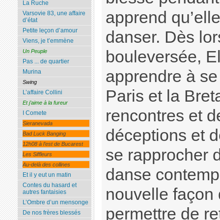
La Ruche
apprend qu’elle
Varsovie 83, une affaire
d’état
Petite leçon d’amour
danser. Dès lor
Viens, je t’emmène
bouleversée, El
Un Peuple
Pas ... de quartier
apprendre à se
Murina
Swing
Paris et la Bre
L’affaire Collini
Et j’aime à la fureur
rencontres et d
I Comete
Sieranevada
déceptions et d
Bad Luck Banging
12h08 à l’est de Bucarest
se rapprocher 
Les Siffleurs
Au-delà des collines
danse contempo
Et il y eut un matin
Contes du hasard et
nouvelle façon 
autres fantaisies
L’Ombre d’un mensonge
permettre de re
De nos frères blessés