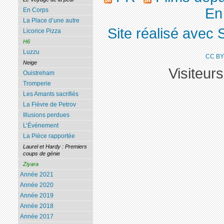
En
En Corps
La Place d’une autre
Site réalisé avec 
Licorice Pizza
H6
Luzzu
CC BY
Neige
Visiteur
Ouistreham
Tromperie
Les Amants sacrifiés
La Fièvre de Petrov
Illusions perdues
L’Événement
La Pièce rapportée
Laurel et Hardy : Premiers
coups de génie
Ziyara
Année 2021
Année 2020
Année 2019
Année 2018
Année 2017