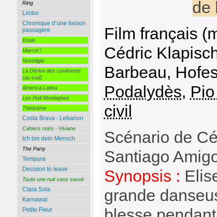
de 
Ring
Limbo
Chronique d’une liaison
Film français (
passagère
Ennio
Cédric Klapisc
Marcel !
Nostalgia
Barbeau, Hofes
La Dérive des continents
(au sud)
Podalydès
,
Pio
America Latina
Les Huit Montagnes
civil
Théorème
Costa Brava - Lebanon
Cahiers noirs - Viviane
Scénario de Céd
Ich bin dein Mensch
The Party
Santiago Amig
Tempura
Decision to leave
Synopsis :
Elis
Toute une nuit sans savoir
Clara Sola
grande danseus
Karnawal
blesse pendant
Petite Fleur