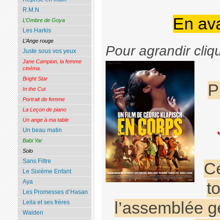
R.M.N
En av
L’Ombre de Goya
Les Harkis
L’Ange rouge
Pour agrandir cliq
Juste sous vos yeux
Jane Campion, la femme
cinéma.
Bright Star
P
In the Cut
Portrait de femme
La Leçon de piano
Un ange à ma table
Un beau matin
Babi Yar
Solo
Sans Filtre
Ce
Le Sixième Enfant
Aya
t
Les Promesses d’Hasan
Leila et ses frères
l’assemblée 
Walden