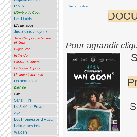
R.M.N
Film précédent
DOCU
L’Ombre de Goya
Les Harkis
L’Ange rouge
Juste sous vos yeux
Jane Campion, la femme
Pour agrandir cliq
cinéma.
Bright Star
S
In the Cut
Portrait de femme
La Leçon de piano
Un ange à ma table
P
Un beau matin
Babi Yar
Solo
Sans Filtre
S
Le Sixième Enfant
Aya
Les Promesses d’Hasan
Leila et ses frères
Walden