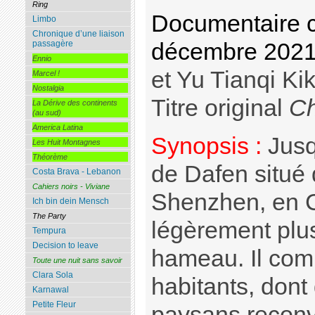
Ring
Documentaire c
Limbo
Chronique d’une liaison
passagère
décembre 2021
Ennio
et Yu Tianqi Kik
Marcel !
Nostalgia
Titre original
Ch
La Dérive des continents
(au sud)
America Latina
Synopsis :
Jusq
Les Huit Montagnes
Théorème
de Dafen situé 
Costa Brava - Lebanon
Cahiers noirs - Viviane
Shenzhen, en C
Ich bin dein Mensch
The Party
légèrement plu
Tempura
Decision to leave
hameau. Il com
Toute une nuit sans savoir
Clara Sola
habitants, dont
Karnawal
Petite Fleur
paysans reconve