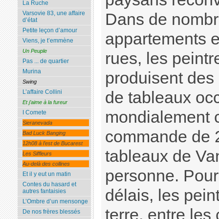
La Ruche
Varsovie 83, une affaire
Dans de nombre
d’état
Petite leçon d’amour
appartements e
Viens, je t’emmène
Un Peuple
rues, les peint
Pas ... de quartier
Murina
produisent des 
Swing
de tableaux oc
L’affaire Collini
Et j’aime à la fureur
mondialement 
I Comete
Sieranevada
commande de 2
Bad Luck Banging
12h08 à l’est de Bucarest
tableaux de V
Les Siffleurs
Au-delà des collines
personne. Pour 
Et il y eut un matin
Contes du hasard et
délais, les pei
autres fantaisies
L’Ombre d’un mensonge
terre, entre les
De nos frères blessés