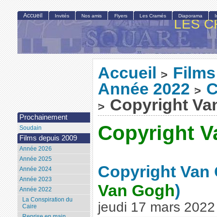
Accueil
Invités
Nos amis
Flyers
Les Cramés
Diaporama
LES C
Accueil
Films
>
Année 2022
C
>
Copyright Va
>
Prochainement
Copyright 
Soudain
Films depuis 2009
Année 2026
Année 2025
Copyright Van
Année 2024
Année 2023
Van Gogh
)
Année 2022
La Conspiration du
jeudi 17 mars 2022
Caire
Reprise en main