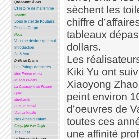
Qui chante là-bas
sèchent les toil
L’Histoire de ma femme
Vedette
chiffre d’affair
Sous le ciel de Koutaïssi
Piccolo Corpo
tableaux dépass
Nous
Vous ne désirez que moi
dollars.
Introduction
Ali & Ava
Les réalisateur
Drôle de Drame
Les Poings desserrés
Kiki Yu ont suiv
Mes Frères et moi
Ils sont vivants
Xiaoyong Zhao. 
La Campagne de France
peint environ 1
Lynx
Municipale
d’oeuvres de V
L’Été, l’Éternité
Vers la bataille
toutes ces ann
Nos Âmes d’enfant
Copyright Van Gogh
une affinité pr
The Chef
Le Voyage de la peur