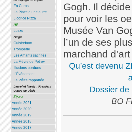
Gogh. Il décide
En Corps
La Place d’une autre
pour voir les o
Licorice Pizza
H6
Musée Van Gogh
Luzzu
Neige
l’un de ses plus
Ouistreham
Tromperie
marchand d’art
Les Amants sacrifiés
La Fièvre de Petrov
Qu’est devenu Z
Illusions perdues
L’Événement
La Pièce rapportée
Laurel et Hardy : Premiers
Dossier de
coups de génie
Ziyara
BO Fr
Année 2021
Année 2020
Année 2019
Année 2018
Année 2017