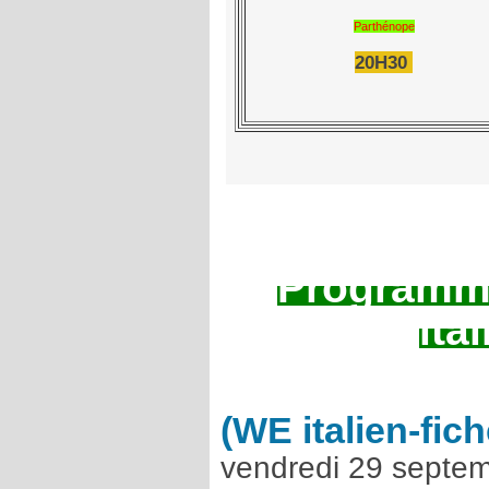
Parthénope
20H30
Programm
ita
(WE italien-fich
vendredi 29 septe