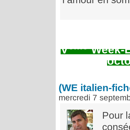
ème
V
Week-En
oct
(WE italien-fich
mercredi 7 septem
Pour 
consé