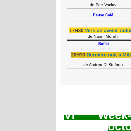
de Petr Vaclav
Pause Café
17H30
Vers un avenir radi
de Nanni Moretti
Buffet
20H30
Dernière nuit à Mil
de Andrea Di Stefano
ème
VI
Week-E
oct