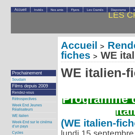
Accueil
Invités
Nos amis
Flyers
Les Cramés
Diaporama
LES C
Accueil
Rend
>
fiches
WE ital
>
WE italien-f
Prochainement
Soudain
Films depuis 2009
Rendez-vous
Programme d
Rétrospectives
Week End Jeunes
ita
Réalisateurs
WE italien
(WE italien-fich
Week-End sur le cinéma
d’un pays
lundi 15 septembre
Cycles