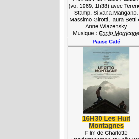
(vo, 1969, 1h38) avec Teren
Stamp,
Silvana Mangano
,
Massimo Girotti, laura Betti 
Anne Wiazensky
Musique :
Ennio Morricon
Pause Café
16H30 Les Huit
Montagnes
Film de Charlotte