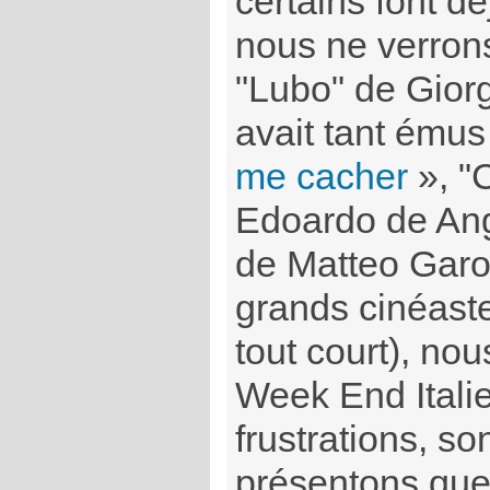
certains font dé
nous ne verrons
"Lubo" de Giorgi
avait tant ému
me cacher
», "
Edoardo de Ang
de Matteo Garo
grands cinéaste
tout court), no
Week End Italien
frustrations, 
présentons que 