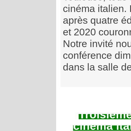
cinéma italien. 
après quatre éd
et 2020 couron
Notre invité n
conférence dim
dans la salle de
Troisièm
cinéma ital