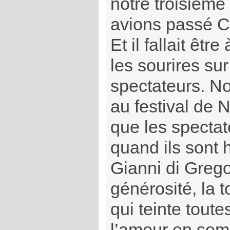
notre troisième
avions passé C
Et il fallait être
les sourires su
spectateurs. No
au festival de Ni
que les specta
quand ils sont 
Gianni di Gregor
générosité, la 
qui teinte tout
l’amour en so