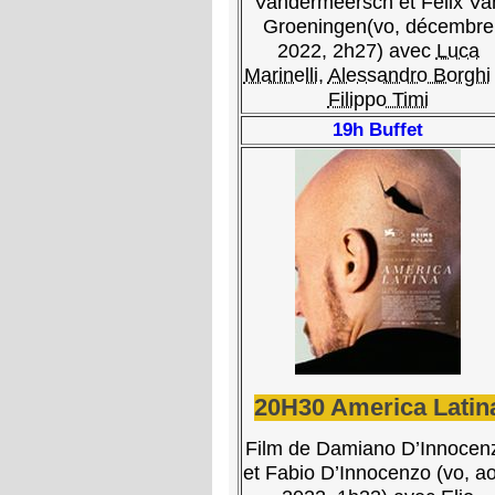
Vandermeersch et Felix Va
Groeningen(vo, décembre
2022, 2h27) avec
Luca
Marinelli
,
Alessandro Borghi
Filippo Timi
19h Buffet
20H30 America Latin
Film de Damiano D’Innocen
et Fabio D’Innocenzo (vo, a