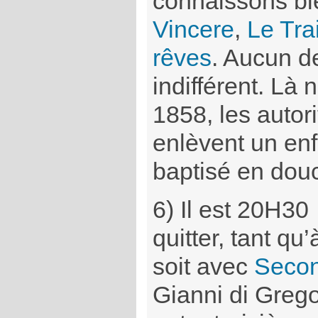
connaissons bie
Vincere
,
Le Tra
rêves
. Aucun de
indifférent. L
1858, les autori
enlèvent un enfa
baptisé en douc
6) Il est 20H30 
quitter, tant qu
soit avec
Seco
Gianni di Grego