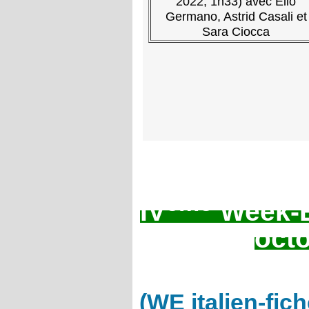
2022, 1h33) avec Elio
Germano, Astrid Casali et
Sara Ciocca
ème
IV
Week-En
oct
(WE italien-fich