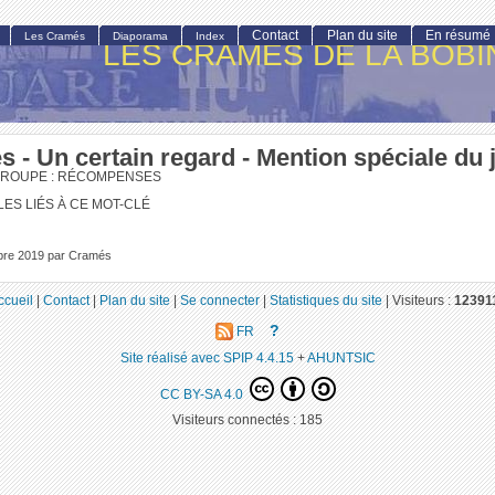
Contact
Plan du site
En résumé
Les Cramés
Diaporama
Index
LES CRAMÉS DE LA BOBI
 - Un certain regard - Mention spéciale du 
GROUPE : RÉCOMPENSES
LES LIÉS À CE MOT-CLÉ
obre 2019 par Cramés
ccueil
|
Contact
|
Plan du site
|
Se connecter
|
Statistiques du site
|
Visiteurs :
12391
?
FR
Site réalisé avec SPIP 4.4.15
+
AHUNTSIC
CC BY-SA 4.0
Visiteurs connectés :
185