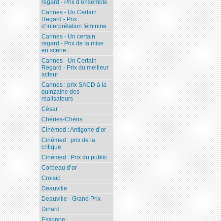
regard - Prix d’ensemble
Cannes - Un Certain
Regard - Prix
d’interprétation féminine
Cannes - Un certain
regard - Prix de la mise
en scène
Cannes - Un Certain
Regard - Prix du meilleur
acteur
Cannes : prix SACD à la
quinzaine des
réalisateurs
César
Chéries-Chéris
Cinémed : Antigone d’or
Cinémed : prix de la
critique
Cinémed : Prix du public
Corbeau d’or
Croisic
Deauville
Deauville - Grand Prix
Dinard
Essonne