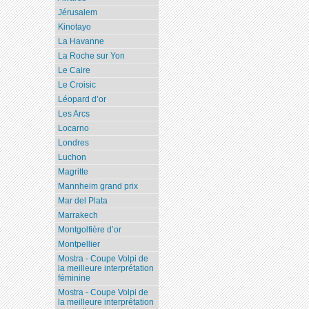
Jérusalem
Kinotayo
La Havanne
La Roche sur Yon
Le Caire
Le Croisic
Léopard d’or
Les Arcs
Locarno
Londres
Luchon
Magritte
Mannheim grand prix
Mar del Plata
Marrakech
Montgolfière d’or
Montpellier
Mostra - Coupe Volpi de
la meilleure interprétation
féminine
Mostra - Coupe Volpi de
la meilleure interprétation