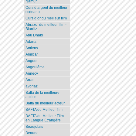
Namur
Ours d’argent du meilleur
scénario
Ours d’or du meilleur film
Abrazo, du meilleur film -
Biarritz
Abu Dhabi
Adana
Amiens
Amilcar
Angers
Angoulême
Annecy
Arras
avoriaz
Bafta de la meilleure
actrice
Bafta du meilleur acteur
BAFTA du Meilleur film
BAFTA du Meilleur Film
en Langue Étrangère
Beaujolais
Beaune