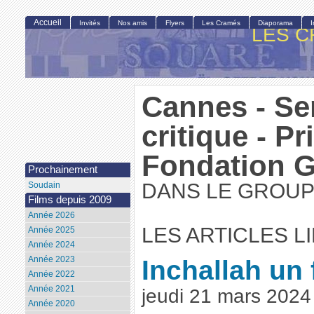
Accueil
Invités
Nos amis
Flyers
Les Cramés
Diaporama
LES C
Cannes - Se
critique - Pr
Fondation 
Prochainement
DANS LE GROUP
Soudain
Films depuis 2009
Année 2026
LES ARTICLES L
Année 2025
Année 2024
Année 2023
Inchallah un f
Année 2022
Année 2021
jeudi 21 mars 2024 
Année 2020