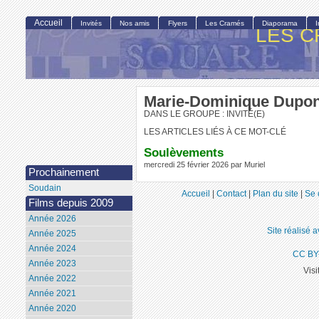
Accueil
Invités
Nos amis
Flyers
Les Cramés
Diaporama
LES C
Marie-Dominique Dupon
DANS LE GROUPE : INVITÉ(E)
LES ARTICLES LIÉS À CE MOT-CLÉ
Soulèvements
mercredi 25 février 2026 par Muriel
Prochainement
Soudain
Accueil
|
Contact
|
Plan du site
|
Se 
Films depuis 2009
Année 2026
Site réalisé 
Année 2025
Année 2024
CC BY
Année 2023
Visi
Année 2022
Année 2021
Année 2020