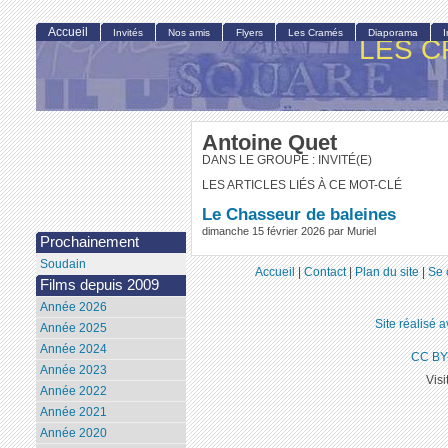
Accueil
Invités
Nos amis
Flyers
Les Cramés
Diaporama
LES C
Antoine Quet
DANS LE GROUPE : INVITÉ(E)
LES ARTICLES LIÉS À CE MOT-CLÉ
Le Chasseur de baleines
dimanche 15 février 2026 par Muriel
Prochainement
Soudain
Accueil
|
Contact
|
Plan du site
|
Se 
Films depuis 2009
Année 2026
Site réalisé 
Année 2025
Année 2024
CC BY
Année 2023
Visi
Année 2022
Année 2021
Année 2020