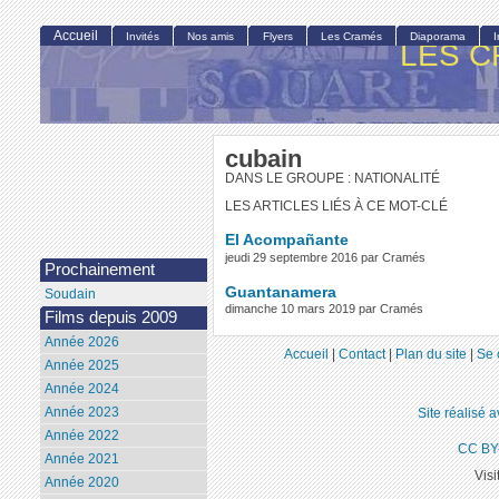
Accueil
Invités
Nos amis
Flyers
Les Cramés
Diaporama
LES C
cubain
DANS LE GROUPE : NATIONALITÉ
LES ARTICLES LIÉS À CE MOT-CLÉ
El Acompañante
jeudi 29 septembre 2016 par Cramés
Prochainement
Guantanamera
Soudain
dimanche 10 mars 2019 par Cramés
Films depuis 2009
Année 2026
Accueil
|
Contact
|
Plan du site
|
Se 
Année 2025
Année 2024
Année 2023
Site réalisé 
Année 2022
CC BY
Année 2021
Visi
Année 2020