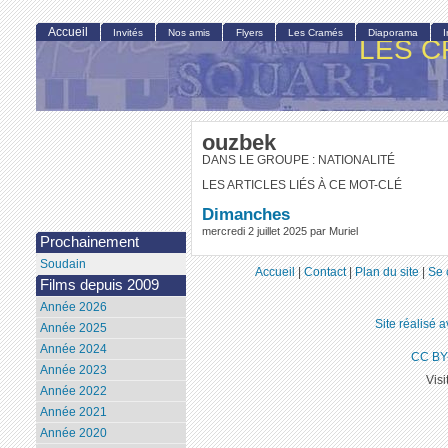
Accueil
Invités
Nos amis
Flyers
Les Cramés
Diaporama
LES C
ouzbek
DANS LE GROUPE : NATIONALITÉ
LES ARTICLES LIÉS À CE MOT-CLÉ
Dimanches
mercredi 2 juillet 2025 par Muriel
Prochainement
Soudain
Accueil
|
Contact
|
Plan du site
|
Se 
Films depuis 2009
Année 2026
Site réalisé 
Année 2025
Année 2024
CC BY
Année 2023
Visi
Année 2022
Année 2021
Année 2020