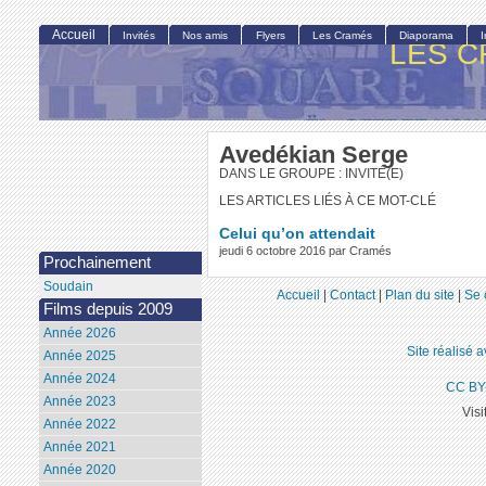
Accueil
Invités
Nos amis
Flyers
Les Cramés
Diaporama
LES C
Avedékian Serge
DANS LE GROUPE : INVITÉ(E)
LES ARTICLES LIÉS À CE MOT-CLÉ
Celui qu’on attendait
jeudi 6 octobre 2016 par Cramés
Prochainement
Soudain
Accueil
|
Contact
|
Plan du site
|
Se 
Films depuis 2009
Année 2026
Site réalisé 
Année 2025
Année 2024
CC BY
Année 2023
Visi
Année 2022
Année 2021
Année 2020