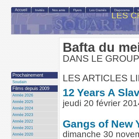
Accueil
Invités
Nos amis
Flyers
Les Cramés
Diaporama
LES C
Bafta du mei
DANS LE GROUP
Prochainement
LES ARTICLES L
Soudain
Films depuis 2009
12 Years A Sla
Année 2026
jeudi 20 février 20
Année 2025
Année 2024
Année 2023
Gangs of New 
Année 2022
Année 2021
dimanche 30 nove
Année 2020