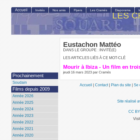
Accueil
Invités
Nos amis
Flyers
Les Cramés
Diaporama
LES C
Eustachon Mattéo
DANS LE GROUPE : INVITÉ(E)
LES ARTICLES LIÉS À CE MOT-CLÉ
Mourir à Ibiza - Un film en troi
jeudi 16 mars 2023 par Cramés
Prochainement
Soudain
Accueil
|
Contact
|
Plan du site
|
Se 
Films depuis 2009
Année 2026
Site réalisé 
Année 2025
Année 2024
CC BY
Année 2023
Visi
Année 2022
Année 2021
Année 2020