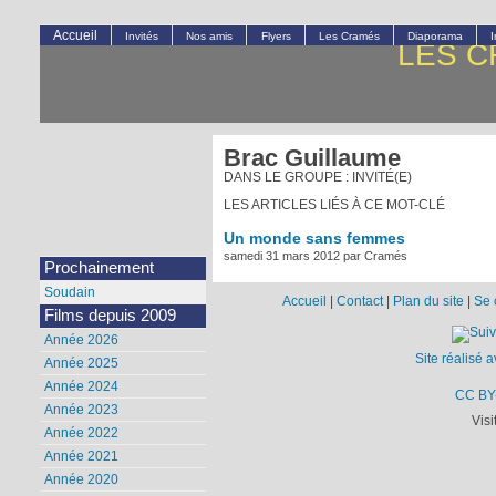
Accueil
Invités
Nos amis
Flyers
Les Cramés
Diaporama
LES C
Brac Guillaume
DANS LE GROUPE : INVITÉ(E)
LES ARTICLES LIÉS À CE MOT-CLÉ
Un monde sans femmes
samedi 31 mars 2012 par Cramés
Prochainement
Soudain
Accueil
|
Contact
|
Plan du site
|
Se 
Films depuis 2009
Année 2026
Site réalisé 
Année 2025
Année 2024
CC BY
Année 2023
Visi
Année 2022
Année 2021
Année 2020