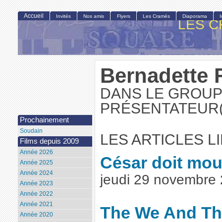
Accueil
Invités
Nos amis
Flyers
Les Cramés
Diaporama
LES C
Bernadette 
DANS LE GROUP
PRÉSENTATEUR(
Prochainement
Soudain
LES ARTICLES L
Films depuis 2009
Année 2026
César doit mou
Année 2025
Année 2024
jeudi 29 novembre
Année 2023
Année 2022
Année 2021
The We And Th
Année 2020