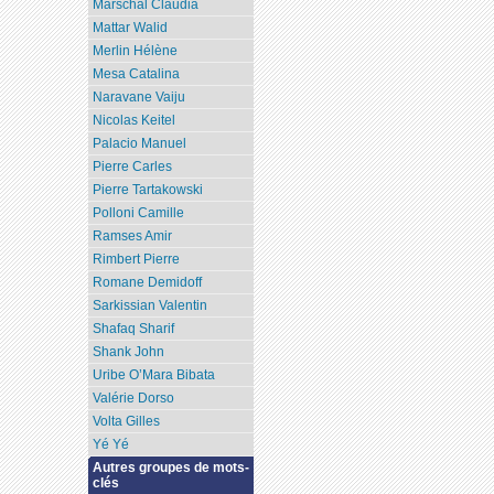
Marschal Claudia
Mattar Walid
Merlin Hélène
Mesa Catalina
Naravane Vaiju
Nicolas Keitel
Palacio Manuel
Pierre Carles
Pierre Tartakowski
Polloni Camille
Ramses Amir
Rimbert Pierre
Romane Demidoff
Sarkissian Valentin
Shafaq Sharif
Shank John
Uribe O’Mara Bibata
Valérie Dorso
Volta Gilles
Yé Yé
Autres groupes de mots-
clés