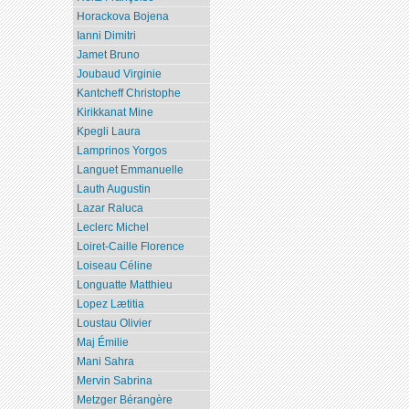
Horackova Bojena
Ianni Dimitri
Jamet Bruno
Joubaud Virginie
Kantcheff Christophe
Kirikkanat Mine
Kpegli Laura
Lamprinos Yorgos
Languet Emmanuelle
Lauth Augustin
Lazar Raluca
Leclerc Michel
Loiret-Caille Florence
Loiseau Céline
Longuatte Matthieu
Lopez Lætitia
Loustau Olivier
Maj Émilie
Mani Sahra
Mervin Sabrina
Metzger Bérangère