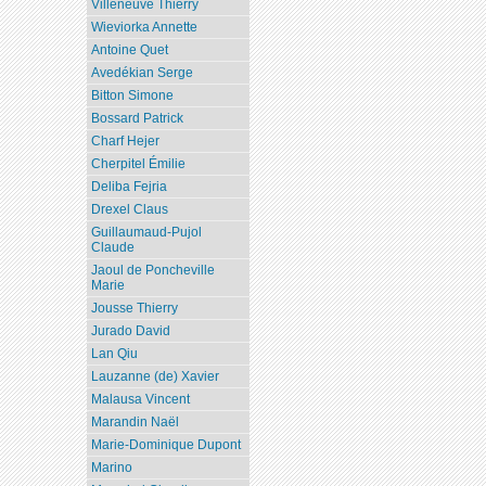
Villeneuve Thierry
Wieviorka Annette
Antoine Quet
Avedékian Serge
Bitton Simone
Bossard Patrick
Charf Hejer
Cherpitel Émilie
Deliba Fejria
Drexel Claus
Guillaumaud-Pujol
Claude
Jaoul de Poncheville
Marie
Jousse Thierry
Jurado David
Lan Qiu
Lauzanne (de) Xavier
Malausa Vincent
Marandin Naël
Marie-Dominique Dupont
Marino