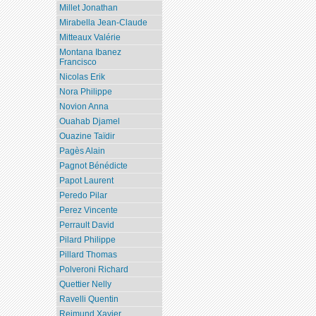
Millet Jonathan
Mirabella Jean-Claude
Mitteaux Valérie
Montana Ibanez
Francisco
Nicolas Erik
Nora Philippe
Novion Anna
Ouahab Djamel
Ouazine Taïdir
Pagès Alain
Pagnot Bénédicte
Papot Laurent
Peredo Pilar
Perez Vincente
Perrault David
Pilard Philippe
Pillard Thomas
Polveroni Richard
Quettier Nelly
Ravelli Quentin
Reimund Xavier