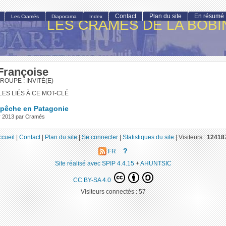
Contact
Plan du site
En résumé
Les Cramés
Diaporama
Index
LES CRAMÉS DE LA BOBI
Françoise
ROUPE : INVITÉ(E)
LES LIÉS À CE MOT-CLÉ
 pêche en Patagonie
ier 2013 par Cramés
ccueil
|
Contact
|
Plan du site
|
Se connecter
|
Statistiques du site
|
Visiteurs :
12418
?
FR
Site réalisé avec SPIP 4.4.15
+
AHUNTSIC
CC BY-SA 4.0
Visiteurs connectés :
57