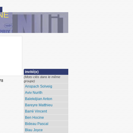
NE
invité(e)
(Mots-clés dans le même
78
groupe)
Anspach Solveig
Aviv Nurith
Balekdjian Anton
Bareyre Matthieu
Barré Vincent
Ben Hocine
Bideau Pascal
Blau Joyce