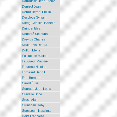
Darroussin Jean-Pierre
Denizot Jean
Derou-Bernal Émilia
Desclous Sylvain
Dieng-Gentilini Isabelle
Diringer Elsa
Doucoré Sékouba
Dreyfus Charles
Drukarova Dinara
Duffort Elena
Eustachon Mattéo
Fauqueur Maxime
Fleureau Nicolas
Forgeard Benoît
Friot Bernard
Girard Élise
Gouraud Jean Louis
Gravelle Brice
Gresh Alain
Grunspan Roby
Guessoum Nassima
Heitz Françoise