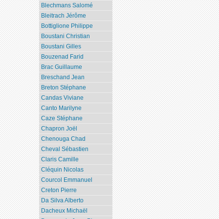
Blechmans Salomé
Bleitrach Jérôme
Bottiglione Philippe
Boustani Christian
Boustani Gilles
Bouzenad Farid
Brac Guillaume
Breschand Jean
Breton Stéphane
Candas Viviane
Canto Marilyne
Caze Stéphane
Chapron Joël
Chenouga Chad
Cheval Sébastien
Claris Camille
Cléquin Nicolas
Courcol Emmanuel
Creton Pierre
Da Silva Alberto
Dacheux Michaël