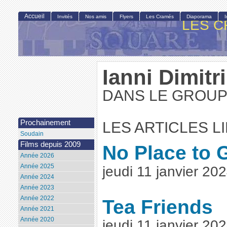
Accueil
Invités
Nos amis
Flyers
Les Cramés
Diaporama
LES C
Ianni Dimitri
DANS LE GROUPE
Prochainement
LES ARTICLES L
Soudain
Films depuis 2009
No Place to 
Année 2026
Année 2025
jeudi 11 janvier 2
Année 2024
Année 2023
Année 2022
Tea Friends
Année 2021
Année 2020
jeudi 11 janvier 2