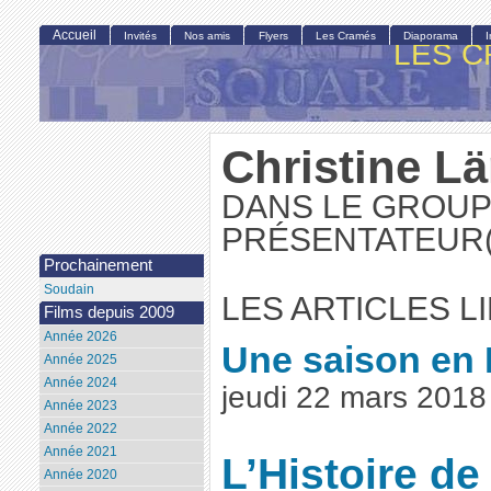
Accueil
Invités
Nos amis
Flyers
Les Cramés
Diaporama
LES C
Christine L
DANS LE GROUP
PRÉSENTATEUR(
Prochainement
Soudain
LES ARTICLES L
Films depuis 2009
Année 2026
Une saison en
Année 2025
Année 2024
jeudi 22 mars 201
Année 2023
Année 2022
Année 2021
L’Histoire d
Année 2020