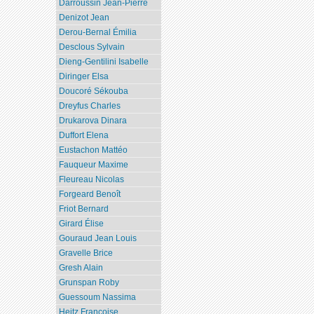
Darroussin Jean-Pierre
Denizot Jean
Derou-Bernal Émilia
Desclous Sylvain
Dieng-Gentilini Isabelle
Diringer Elsa
Doucoré Sékouba
Dreyfus Charles
Drukarova Dinara
Duffort Elena
Eustachon Mattéo
Fauqueur Maxime
Fleureau Nicolas
Forgeard Benoît
Friot Bernard
Girard Élise
Gouraud Jean Louis
Gravelle Brice
Gresh Alain
Grunspan Roby
Guessoum Nassima
Heitz Françoise