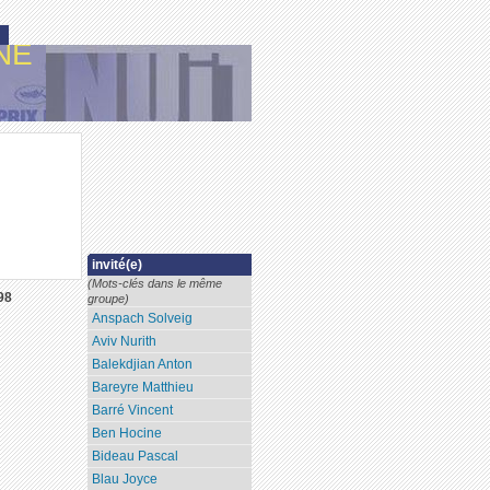
NE
invité(e)
(Mots-clés dans le même
98
groupe)
Anspach Solveig
Aviv Nurith
Balekdjian Anton
Bareyre Matthieu
Barré Vincent
Ben Hocine
Bideau Pascal
Blau Joyce