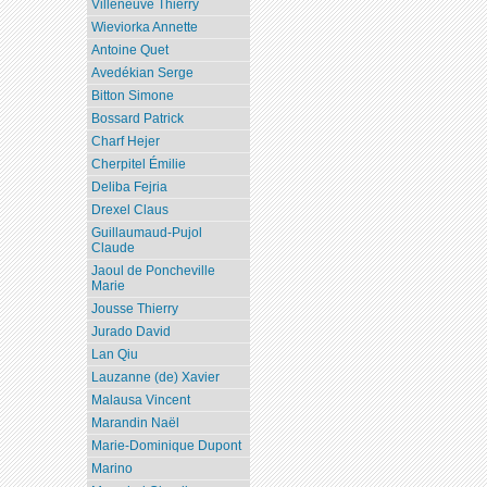
Villeneuve Thierry
Wieviorka Annette
Antoine Quet
Avedékian Serge
Bitton Simone
Bossard Patrick
Charf Hejer
Cherpitel Émilie
Deliba Fejria
Drexel Claus
Guillaumaud-Pujol
Claude
Jaoul de Poncheville
Marie
Jousse Thierry
Jurado David
Lan Qiu
Lauzanne (de) Xavier
Malausa Vincent
Marandin Naël
Marie-Dominique Dupont
Marino