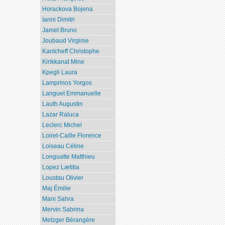
Horackova Bojena
Ianni Dimitri
Jamet Bruno
Joubaud Virginie
Kantcheff Christophe
Kirikkanat Mine
Kpegli Laura
Lamprinos Yorgos
Languet Emmanuelle
Lauth Augustin
Lazar Raluca
Leclerc Michel
Loiret-Caille Florence
Loiseau Céline
Longuatte Matthieu
Lopez Lætitia
Loustau Olivier
Maj Émilie
Mani Sahra
Mervin Sabrina
Metzger Bérangère