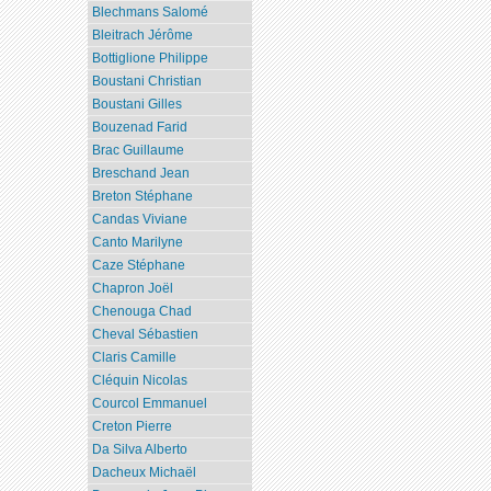
Blechmans Salomé
Bleitrach Jérôme
Bottiglione Philippe
Boustani Christian
Boustani Gilles
Bouzenad Farid
Brac Guillaume
Breschand Jean
Breton Stéphane
Candas Viviane
Canto Marilyne
Caze Stéphane
Chapron Joël
Chenouga Chad
Cheval Sébastien
Claris Camille
Cléquin Nicolas
Courcol Emmanuel
Creton Pierre
Da Silva Alberto
Dacheux Michaël