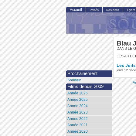
Accueil
Invités
Nos amis
Flyers
Blau 
DANS LE G
LES ARTIC
Les Juifs
jeudi 12 dé
Prochainement
Soudain
A
Films depuis 2009
Année 2026
Année 2025
Année 2024
Année 2023
Année 2022
Année 2021
Année 2020