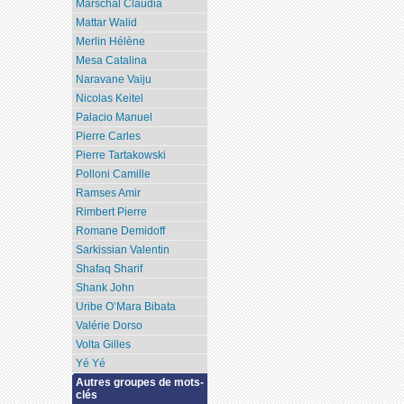
Marschal Claudia
Mattar Walid
Merlin Hélène
Mesa Catalina
Naravane Vaiju
Nicolas Keitel
Palacio Manuel
Pierre Carles
Pierre Tartakowski
Polloni Camille
Ramses Amir
Rimbert Pierre
Romane Demidoff
Sarkissian Valentin
Shafaq Sharif
Shank John
Uribe O’Mara Bibata
Valérie Dorso
Volta Gilles
Yé Yé
Autres groupes de mots-
clés