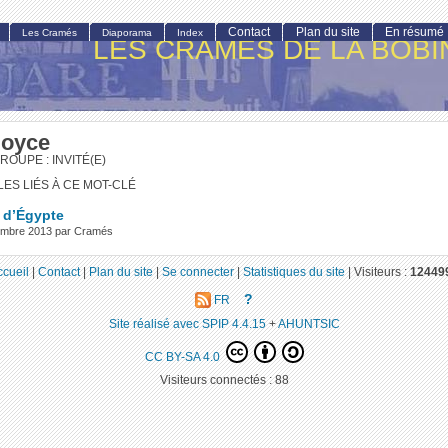
Contact
Plan du site
En résumé
Les Cramés
Diaporama
Index
LES CRAMÉS DE LA BOBI
Joyce
ROUPE : INVITÉ(E)
LES LIÉS À CE MOT-CLÉ
 d’Égypte
cembre 2013 par Cramés
ccueil
|
Contact
|
Plan du site
|
Se connecter
|
Statistiques du site
|
Visiteurs :
12449
?
FR
Site réalisé avec SPIP 4.4.15
+
AHUNTSIC
CC BY-SA 4.0
Visiteurs connectés :
88