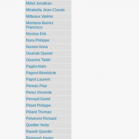
Millet Jonathan
Mirabella Jean-Claude
Mitteaux Valérie
Montana Ibanez
Francisco
Nicolas Erik
Nora Philippe
Novion Anna
Ouahab Djamel
Ouazine Taïdir
Pagès Alain
Pagnot Bénédicte
Papot Laurent
Peredo Pilar
Perez Vincente
Perrault David
Pilard Philippe
Pillard Thomas
Polveroni Richard
Quettier Nelly
Ravelli Quentin
Reimund Xavier