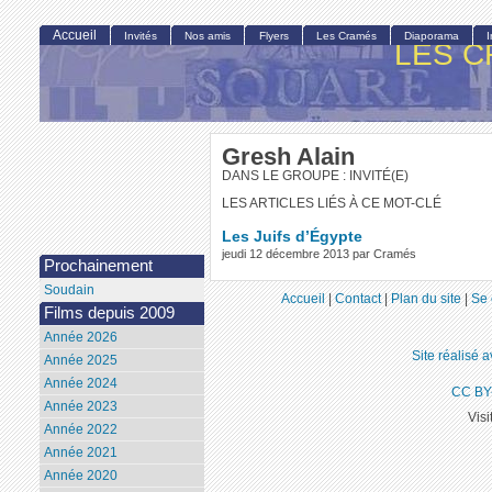
Accueil
Invités
Nos amis
Flyers
Les Cramés
Diaporama
LES C
Gresh Alain
DANS LE GROUPE : INVITÉ(E)
LES ARTICLES LIÉS À CE MOT-CLÉ
Les Juifs d’Égypte
jeudi 12 décembre 2013 par Cramés
Prochainement
Soudain
Accueil
|
Contact
|
Plan du site
|
Se 
Films depuis 2009
Année 2026
Site réalisé 
Année 2025
Année 2024
CC BY
Année 2023
Visi
Année 2022
Année 2021
Année 2020