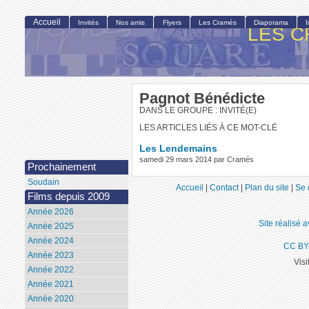
Accueil
Invités
Nos amis
Flyers
Les Cramés
Diaporama
LES C
Pagnot Bénédicte
DANS LE GROUPE : INVITÉ(E)
LES ARTICLES LIÉS À CE MOT-CLÉ
Les Lendemains
samedi 29 mars 2014 par Cramés
Prochainement
Soudain
Accueil
|
Contact
|
Plan du site
|
Se 
Films depuis 2009
Année 2026
Site réalisé 
Année 2025
Année 2024
CC BY
Année 2023
Visi
Année 2022
Année 2021
Année 2020