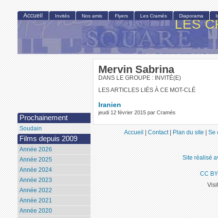
Accueil
Invités
Nos amis
Flyers
Les Cramés
Diaporama
LES C
Mervin Sabrina
DANS LE GROUPE : INVITÉ(E)
LES ARTICLES LIÉS À CE MOT-CLÉ
Iranien
jeudi 12 février 2015 par Cramés
Prochainement
Soudain
Accueil
|
Contact
|
Plan du site
|
Se 
Films depuis 2009
Année 2026
Site réalisé 
Année 2025
Année 2024
CC BY
Année 2023
Visi
Année 2022
Année 2021
Année 2020