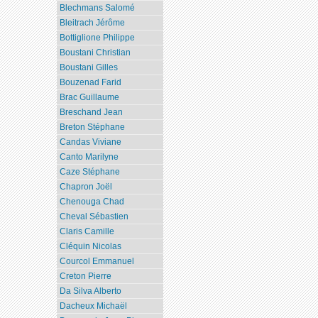
Blechmans Salomé
Bleitrach Jérôme
Bottiglione Philippe
Boustani Christian
Boustani Gilles
Bouzenad Farid
Brac Guillaume
Breschand Jean
Breton Stéphane
Candas Viviane
Canto Marilyne
Caze Stéphane
Chapron Joël
Chenouga Chad
Cheval Sébastien
Claris Camille
Cléquin Nicolas
Courcol Emmanuel
Creton Pierre
Da Silva Alberto
Dacheux Michaël