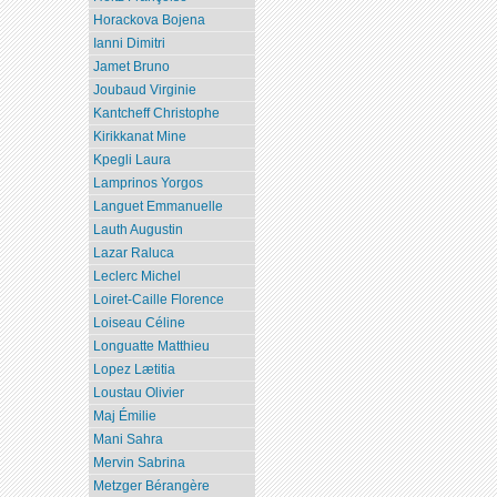
Horackova Bojena
Ianni Dimitri
Jamet Bruno
Joubaud Virginie
Kantcheff Christophe
Kirikkanat Mine
Kpegli Laura
Lamprinos Yorgos
Languet Emmanuelle
Lauth Augustin
Lazar Raluca
Leclerc Michel
Loiret-Caille Florence
Loiseau Céline
Longuatte Matthieu
Lopez Lætitia
Loustau Olivier
Maj Émilie
Mani Sahra
Mervin Sabrina
Metzger Bérangère