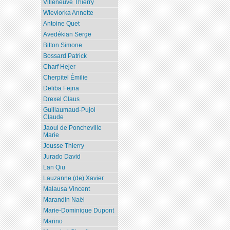
Villeneuve Thierry
Wieviorka Annette
Antoine Quet
Avedékian Serge
Bitton Simone
Bossard Patrick
Charf Hejer
Cherpitel Émilie
Deliba Fejria
Drexel Claus
Guillaumaud-Pujol
Claude
Jaoul de Poncheville
Marie
Jousse Thierry
Jurado David
Lan Qiu
Lauzanne (de) Xavier
Malausa Vincent
Marandin Naël
Marie-Dominique Dupont
Marino