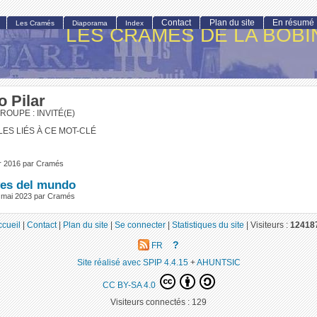
Contact
Plan du site
En résumé
Les Cramés
Diaporama
Index
LES CRAMÉS DE LA BOBI
 Pilar
ROUPE : INVITÉ(E)
LES LIÉS À CE MOT-CLÉ
ier 2016 par Cramés
es del mundo
 mai 2023 par Cramés
ccueil
|
Contact
|
Plan du site
|
Se connecter
|
Statistiques du site
|
Visiteurs :
12418
?
FR
Site réalisé avec SPIP 4.4.15
+
AHUNTSIC
CC BY-SA 4.0
Visiteurs connectés :
129