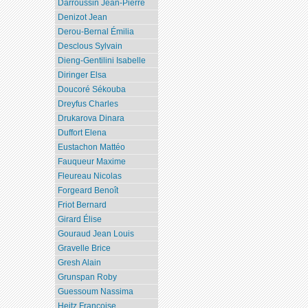
Darroussin Jean-Pierre
Denizot Jean
Derou-Bernal Émilia
Desclous Sylvain
Dieng-Gentilini Isabelle
Diringer Elsa
Doucoré Sékouba
Dreyfus Charles
Drukarova Dinara
Duffort Elena
Eustachon Mattéo
Fauqueur Maxime
Fleureau Nicolas
Forgeard Benoît
Friot Bernard
Girard Élise
Gouraud Jean Louis
Gravelle Brice
Gresh Alain
Grunspan Roby
Guessoum Nassima
Heitz Françoise