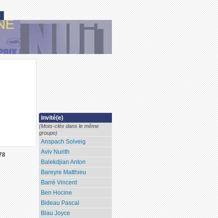
NE
invité(e)
(Mots-clés dans le même
groupe)
Anspach Solveig
Aviv Nurith
78
Balekdjian Anton
Bareyre Matthieu
Barré Vincent
Ben Hocine
Bideau Pascal
Blau Joyce