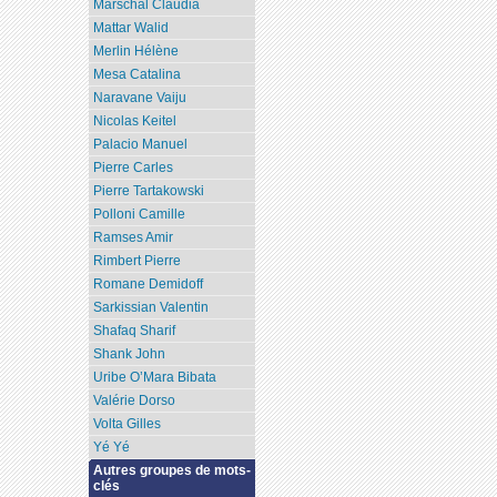
Marschal Claudia
Mattar Walid
Merlin Hélène
Mesa Catalina
Naravane Vaiju
Nicolas Keitel
Palacio Manuel
Pierre Carles
Pierre Tartakowski
Polloni Camille
Ramses Amir
Rimbert Pierre
Romane Demidoff
Sarkissian Valentin
Shafaq Sharif
Shank John
Uribe O’Mara Bibata
Valérie Dorso
Volta Gilles
Yé Yé
Autres groupes de mots-
clés