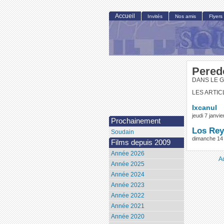
Accueil
Invités
Nos amis
Flyers
Peredo
DANS LE G
LES ARTIC
Ixcanul
jeudi 7 janv
Prochainement
Los Rey
Soudain
dimanche 14
Films depuis 2009
Année 2026
A
Année 2025
Année 2024
Année 2023
Année 2022
Année 2021
Année 2020