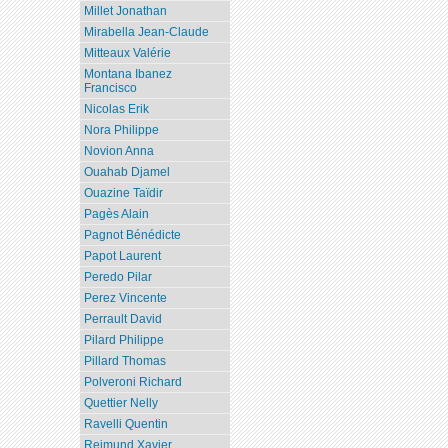
Millet Jonathan
Mirabella Jean-Claude
Mitteaux Valérie
Montana Ibanez
Francisco
Nicolas Erik
Nora Philippe
Novion Anna
Ouahab Djamel
Ouazine Taïdir
Pagès Alain
Pagnot Bénédicte
Papot Laurent
Peredo Pilar
Perez Vincente
Perrault David
Pilard Philippe
Pillard Thomas
Polveroni Richard
Quettier Nelly
Ravelli Quentin
Reimund Xavier