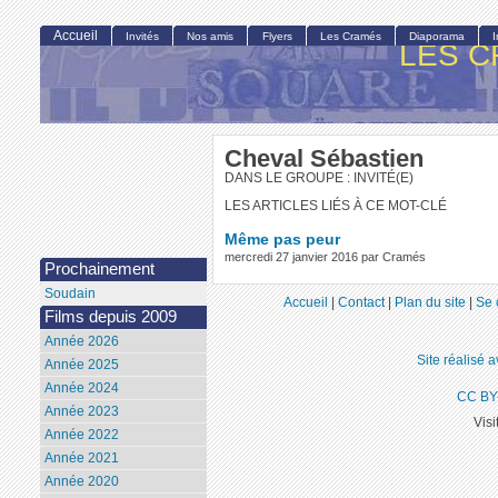
Accueil
Invités
Nos amis
Flyers
Les Cramés
Diaporama
LES C
Cheval Sébastien
DANS LE GROUPE : INVITÉ(E)
LES ARTICLES LIÉS À CE MOT-CLÉ
Même pas peur
mercredi 27 janvier 2016 par Cramés
Prochainement
Soudain
Accueil
|
Contact
|
Plan du site
|
Se 
Films depuis 2009
Année 2026
Site réalisé 
Année 2025
Année 2024
CC BY
Année 2023
Visi
Année 2022
Année 2021
Année 2020