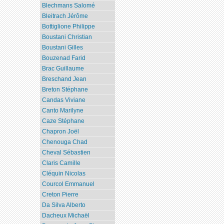
Blechmans Salomé
Bleitrach Jérôme
Bottiglione Philippe
Boustani Christian
Boustani Gilles
Bouzenad Farid
Brac Guillaume
Breschand Jean
Breton Stéphane
Candas Viviane
Canto Marilyne
Caze Stéphane
Chapron Joël
Chenouga Chad
Cheval Sébastien
Claris Camille
Cléquin Nicolas
Courcol Emmanuel
Creton Pierre
Da Silva Alberto
Dacheux Michaël