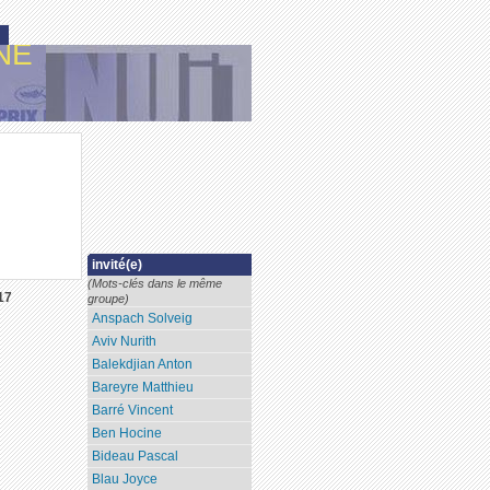
NE
invité(e)
(Mots-clés dans le même
17
groupe)
Anspach Solveig
Aviv Nurith
Balekdjian Anton
Bareyre Matthieu
Barré Vincent
Ben Hocine
Bideau Pascal
Blau Joyce