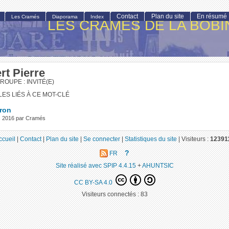
Contact
Plan du site
En résumé
Les Cramés
Diaporama
Index
LES CRAMÉS DE LA BOBI
rt Pierre
ROUPE : INVITÉ(E)
LES LIÉS À CE MOT-CLÉ
tron
s 2016 par Cramés
ccueil
|
Contact
|
Plan du site
|
Se connecter
|
Statistiques du site
|
Visiteurs :
12391
?
FR
Site réalisé avec SPIP 4.4.15
+
AHUNTSIC
CC BY-SA 4.0
Visiteurs connectés :
83