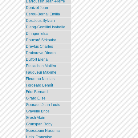
Darroussin Jean-Pierre
Denizot Jean
Derou-Bernal Émilia
Desclous Sylvain
Dieng-Gentilini Isabelle
Diringer Elsa
Doucoré Sékouba
Dreyfus Charles
Drukarova Dinara
Duffort Elena
Eustachon Mattéo
Fauqueur Maxime
Fleureau Nicolas
Forgeard Benoît
Friot Bernard
Girard Élise
Gouraud Jean Louis
Gravelle Brice
Gresh Alain
Grunspan Roby
Guessoum Nassima
Heitz Françoise