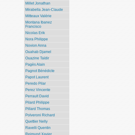
Millet Jonathan
Mirabella Jean-Claude
Mitteaux Valérie
Montana Ibanez
Francisco
Nicolas Erik
Nora Philippe
Novion Anna
Ouahab Djamel
Ouazine Taïdir
Pagès Alain
Pagnot Bénédicte
Papot Laurent
Peredo Pilar
Perez Vincente
Perrault David
Pilard Philippe
Pillard Thomas
Polveroni Richard
Quettier Nelly
Ravelli Quentin
Reimund Xavier