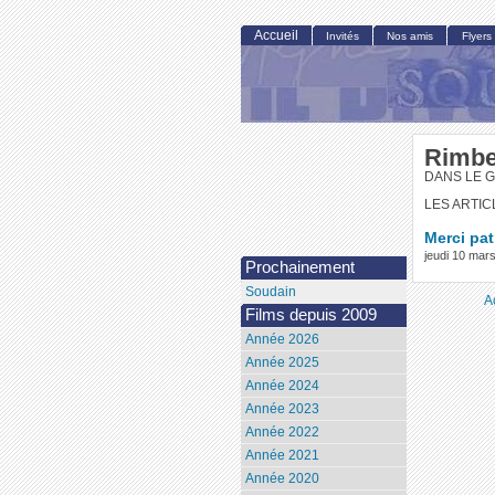
Accueil
Invités
Nos amis
Flyers
Rimbe
DANS LE G
LES ARTIC
Merci pa
jeudi 10 mar
Prochainement
Soudain
A
Films depuis 2009
Année 2026
Année 2025
Année 2024
Année 2023
Année 2022
Année 2021
Année 2020