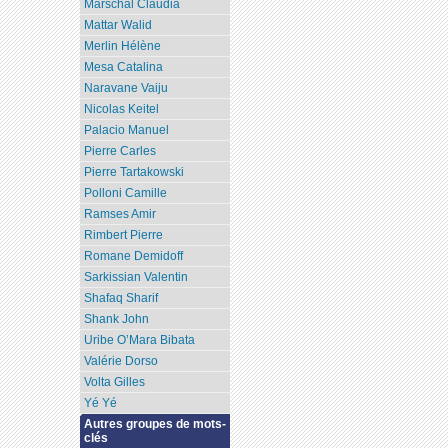
Marschal Claudia
Mattar Walid
Merlin Hélène
Mesa Catalina
Naravane Vaiju
Nicolas Keitel
Palacio Manuel
Pierre Carles
Pierre Tartakowski
Polloni Camille
Ramses Amir
Rimbert Pierre
Romane Demidoff
Sarkissian Valentin
Shafaq Sharif
Shank John
Uribe O’Mara Bibata
Valérie Dorso
Volta Gilles
Yé Yé
Autres groupes de mots-
clés