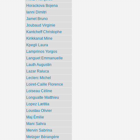
Horackova Bojena
Ianni Dimitri
Jamet Bruno
Joubaud Virginie
Kantcheff Christophe
Kirikkanat Mine
Kpegli Laura
Lamprinos Yorgos
Languet Emmanuelle
Lauth Augustin
Lazar Raluca
Leclerc Michel
Loiret-Caille Florence
Loiseau Céline
Longuatte Matthieu
Lopez Lætitia
Loustau Olivier
Maj Émilie
Mani Sahra
Mervin Sabrina
Metzger Bérangère