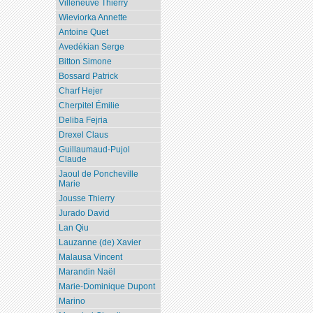
Villeneuve Thierry
Wieviorka Annette
Antoine Quet
Avedékian Serge
Bitton Simone
Bossard Patrick
Charf Hejer
Cherpitel Émilie
Deliba Fejria
Drexel Claus
Guillaumaud-Pujol
Claude
Jaoul de Poncheville
Marie
Jousse Thierry
Jurado David
Lan Qiu
Lauzanne (de) Xavier
Malausa Vincent
Marandin Naël
Marie-Dominique Dupont
Marino