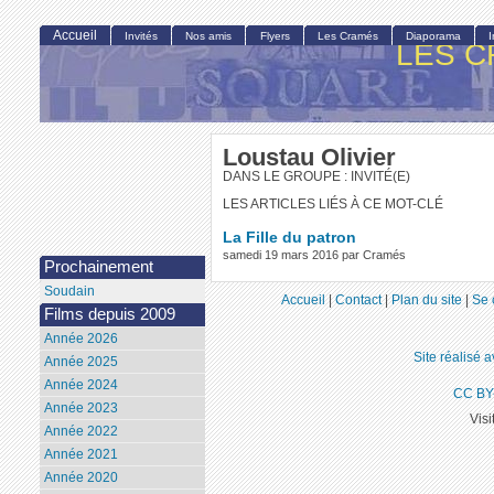
Accueil
Invités
Nos amis
Flyers
Les Cramés
Diaporama
LES C
Loustau Olivier
DANS LE GROUPE : INVITÉ(E)
LES ARTICLES LIÉS À CE MOT-CLÉ
La Fille du patron
samedi 19 mars 2016 par Cramés
Prochainement
Soudain
Accueil
|
Contact
|
Plan du site
|
Se 
Films depuis 2009
Année 2026
Site réalisé 
Année 2025
Année 2024
CC BY
Année 2023
Visi
Année 2022
Année 2021
Année 2020