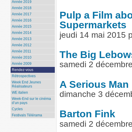
Année 2019
Année 2018
Pulp a Film abo
Année 2017
Année 2016
Supermarkets
Année 2015
jeudi 14 mai 2015 
Année 2014
Année 2013
Année 2012
The Big Lebow
Année 2011
Année 2010
samedi 2 décembre
Année 2009
Rendez-vous
Rétrospectives
A Serious Man
Week End Jeunes
Réalisateurs
dimanche 3 décem
WE italien
Week-End sur le cinéma
d’un pays
Cycles
Barton Fink
Festivals Télérama
samedi 2 décembre