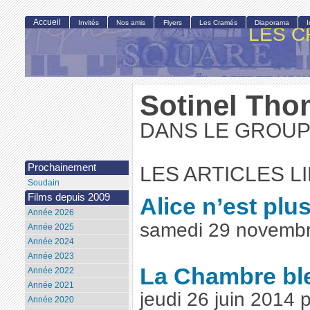
Accueil
Invités
Nos amis
Flyers
Les Cramés
Diaporama
LES C
Sotinel Th
DANS LE GROUPE
Prochainement
LES ARTICLES L
Soudain
Films depuis 2009
Alice n’est plus
Année 2026
samedi 29 novembr
Année 2025
Année 2024
Année 2023
La Chambre bl
Année 2022
Année 2021
jeudi 26 juin 2014
Année 2020