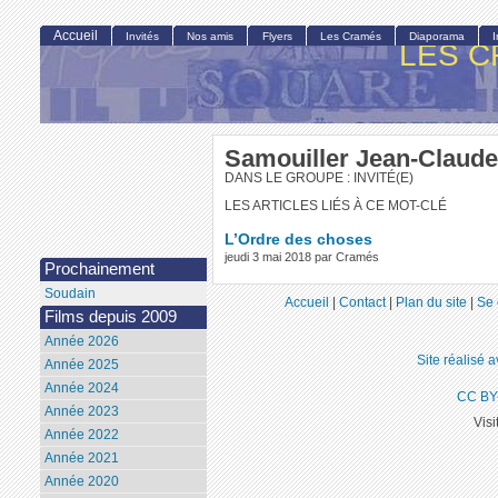
Accueil
Invités
Nos amis
Flyers
Les Cramés
Diaporama
LES C
Samouiller Jean-Claude
DANS LE GROUPE : INVITÉ(E)
LES ARTICLES LIÉS À CE MOT-CLÉ
L’Ordre des choses
jeudi 3 mai 2018 par Cramés
Prochainement
Soudain
Accueil
|
Contact
|
Plan du site
|
Se 
Films depuis 2009
Année 2026
Site réalisé 
Année 2025
Année 2024
CC BY
Année 2023
Visi
Année 2022
Année 2021
Année 2020