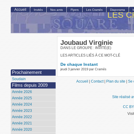
Accueil
Invités
Nos amis
Flyers
Les Cramés
Diaporama
LES C
Joubaud Virginie
DANS LE GROUPE : INVITÉ(E)
LES ARTICLES LIÉS À CE MOT-CLÉ
De chaque Instant
jeudi 3 janvier 2019 par Cramés
Prochainement
Soudain
Accueil
|
Contact
|
Plan du site
|
Se 
Films depuis 2009
Année 2026
Site réalisé 
Année 2025
Année 2024
CC BY
Année 2023
Visi
Année 2022
Année 2021
Année 2020