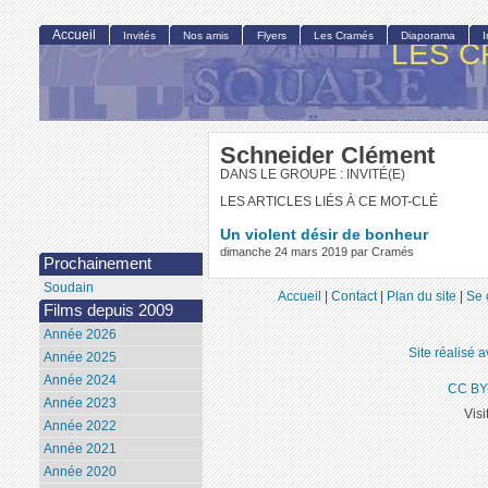
Accueil
Invités
Nos amis
Flyers
Les Cramés
Diaporama
LES C
Schneider Clément
DANS LE GROUPE : INVITÉ(E)
LES ARTICLES LIÉS À CE MOT-CLÉ
Un violent désir de bonheur
dimanche 24 mars 2019 par Cramés
Prochainement
Soudain
Accueil
|
Contact
|
Plan du site
|
Se 
Films depuis 2009
Année 2026
Site réalisé 
Année 2025
Année 2024
CC BY
Année 2023
Visi
Année 2022
Année 2021
Année 2020