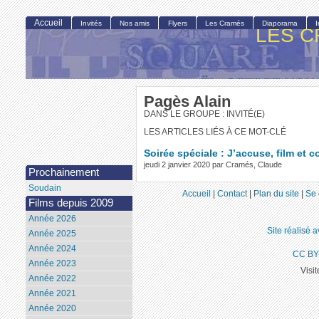
Accueil
Invités
Nos amis
Flyers
Les Cramés
Diaporama
LES C
Pagès Alain
DANS LE GROUPE : INVITÉ(E)
LES ARTICLES LIÉS À CE MOT-CLÉ
Soirée spéciale : J’accuse, film et 
jeudi 2 janvier 2020 par Cramés, Claude
Prochainement
Soudain
Accueil
|
Contact
|
Plan du site
|
Se 
Films depuis 2009
Année 2026
Site réalisé 
Année 2025
Année 2024
CC BY
Année 2023
Visi
Année 2022
Année 2021
Année 2020