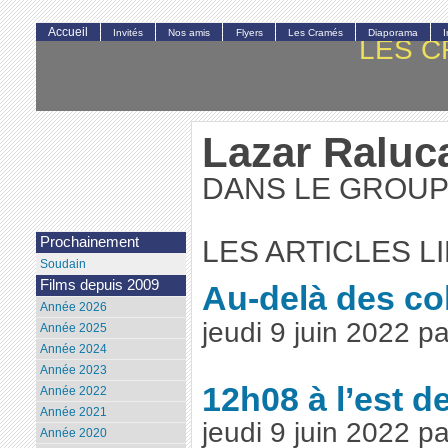
Accueil
Invités
Nos amis
Flyers
Les Cramés
Diaporama
LES C
Lazar Raluc
DANS LE GROUPE
Prochainement
LES ARTICLES L
Soudain
Films depuis 2009
Au-delà des col
Année 2026
jeudi 9 juin 2022 
Année 2025
Année 2024
Année 2023
12h08 à l’est d
Année 2022
Année 2021
jeudi 9 juin 2022 
Année 2020