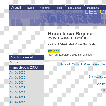
Accueil
Invités
Nos amis
Flyers
Les Cramés
Diaporama
LES C
Horackova Bojena
DANS LE GROUPE : INVITÉ(E)
LES ARTICLES LIÉS À CE MOT-CLÉ
Walden
mercredi 12 octobre 2022 par Cramés
Prochainement
Soudain
Accueil
|
Contact
|
Plan du site
|
Se 
Films depuis 2009
Année 2026
Site réalisé 
Année 2025
Année 2024
CC BY
Année 2023
Visi
Année 2022
Année 2021
Année 2020