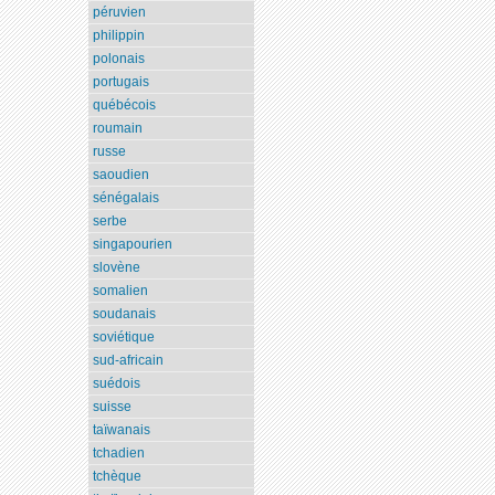
péruvien
philippin
polonais
portugais
québécois
roumain
russe
saoudien
sénégalais
serbe
singapourien
slovène
somalien
soudanais
soviétique
sud-africain
suédois
suisse
taïwanais
tchadien
tchèque