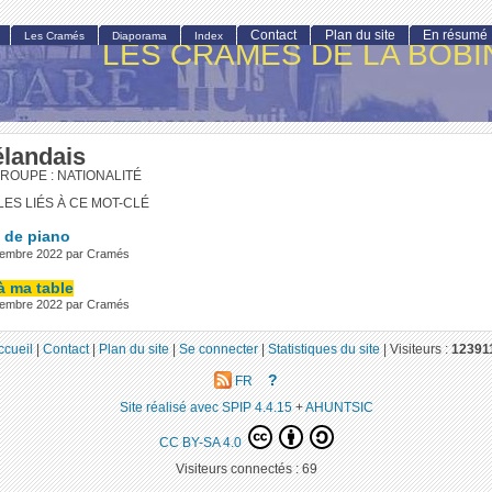
Contact
Plan du site
En résumé
Les Cramés
Diaporama
Index
LES CRAMÉS DE LA BOBI
élandais
ROUPE : NATIONALITÉ
LES LIÉS À CE MOT-CLÉ
 de piano
vembre 2022 par Cramés
à ma table
vembre 2022 par Cramés
ccueil
|
Contact
|
Plan du site
|
Se connecter
|
Statistiques du site
|
Visiteurs :
12391
?
FR
Site réalisé avec SPIP 4.4.15
+
AHUNTSIC
CC BY-SA 4.0
Visiteurs connectés :
69