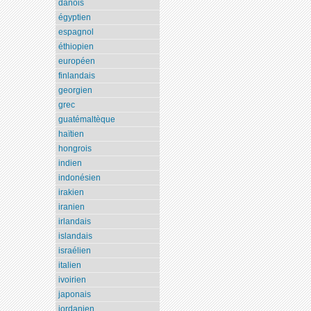
danois
égyptien
espagnol
éthiopien
européen
finlandais
georgien
grec
guatémaltèque
haïtien
hongrois
indien
indonésien
irakien
iranien
irlandais
islandais
israélien
italien
ivoirien
japonais
jordanien