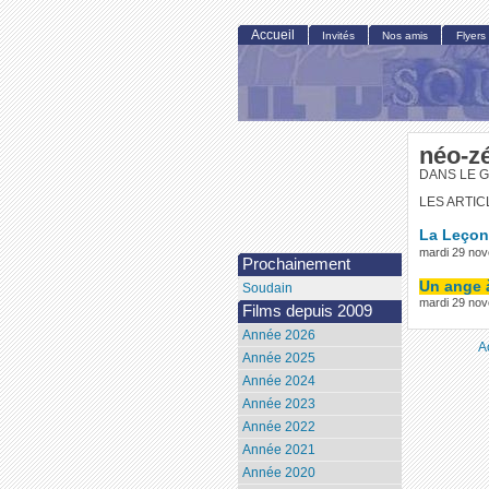
Accueil
Invités
Nos amis
Flyers
néo-z
DANS LE G
LES ARTIC
La Leçon
mardi 29 no
Prochainement
Un ange 
Soudain
mardi 29 no
Films depuis 2009
Année 2026
A
Année 2025
Année 2024
Année 2023
Année 2022
Année 2021
Année 2020