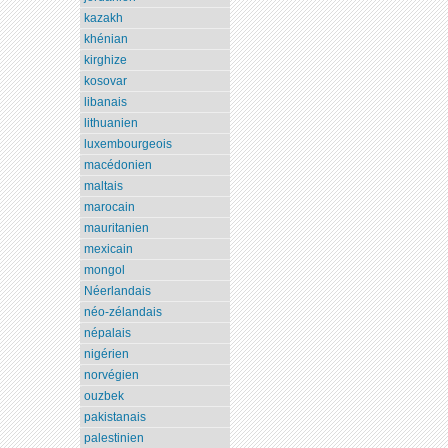
kazakh
khénian
kirghize
kosovar
libanais
lithuanien
luxembourgeois
macédonien
maltais
marocain
mauritanien
mexicain
mongol
Néerlandais
néo-zélandais
népalais
nigérien
norvégien
ouzbek
pakistanais
palestinien