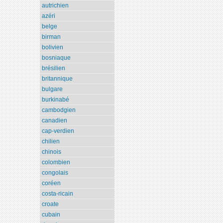
autrichien
azéri
belge
birman
bolivien
bosniaque
brésilien
britannique
bulgare
burkinabé
cambodgien
canadien
cap-verdien
chilien
chinois
colombien
congolais
coréen
costa-ricain
croate
cubain