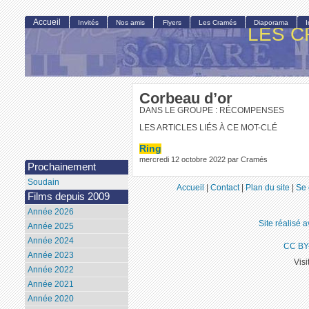
Accueil
Invités
Nos amis
Flyers
Les Cramés
Diaporama
LES C
Corbeau d’or
DANS LE GROUPE : RÉCOMPENSES
LES ARTICLES LIÉS À CE MOT-CLÉ
Ring
mercredi 12 octobre 2022 par Cramés
Prochainement
Soudain
Accueil
|
Contact
|
Plan du site
|
Se 
Films depuis 2009
Année 2026
Site réalisé 
Année 2025
Année 2024
CC BY
Année 2023
Visi
Année 2022
Année 2021
Année 2020